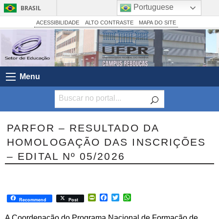
Portuguese
BRASIL
Simplifique!
ACESSIBILIDADE
ALTO CONTRASTE
MAPA DO SITE
Comunica BR
Participe
Acesso à informação
Menu
Legislação
Canais
PARFOR – RESULTADO DA
HOMOLOGAÇÃO DAS INSCRIÇÕES
– EDITAL Nº 05/2026
PrintFriendly
Facebook
Twitter
WhatsApp
Recommend
Post
A Coordenação do Programa Nacional de Formação de