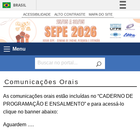
BRASIL
Simplifique!
ACESSIBILIDADE
ALTO CONTRASTE
MAPA DO SITE
Comunica BR
Participe
Acesso à informação
Menu
Legislação
Canais
Comunicações Orais
As comunicações orais estão incluídas no “CADERNO DE
PROGRAMAÇÃO E ENSALMENTO” e para acessá-lo
clique no banner abaixo:
Aguardem ….