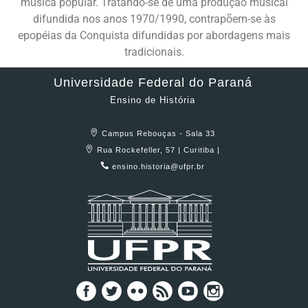
música popular. Tratando-se de uma produção musical
difundida nos anos 1970/1990, contrapõem-se às
epopéias da Conquista difundidas por abordagens mais
tradicionais.
Universidade Federal do Paraná
Ensino de História
Campus Rebouças - Sala 33
Rua Rockefeller, 57 | Curitiba |
ensino.historia@ufpr.br