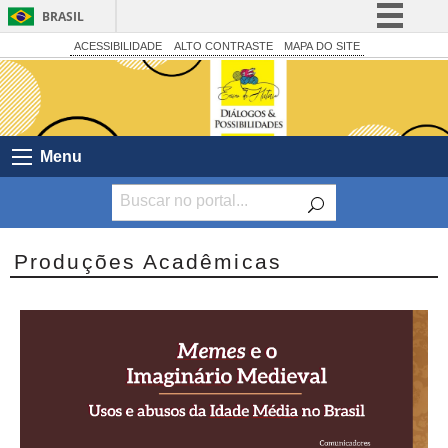
BRASIL
Simplifique!
ACESSIBILIDADE
ALTO CONTRASTE
MAPA DO SITE
Comunica BR
Participe
Acesso à informação
Menu
Legislação
Canais
Produções Acadêmicas