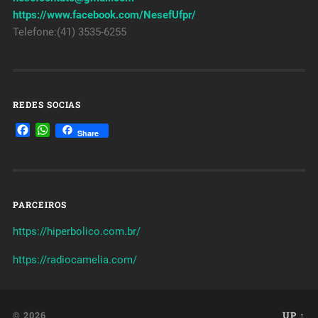
https://www.facebook.com/NesefUfpr/
Telefone:(41) 3535-6255
REDES SOCIAS
Facebook
WhatsApp
Share
PARCEIROS
https://hiperbolico.com.br/
https://radiocamelia.com/
© 2026
UP ↑