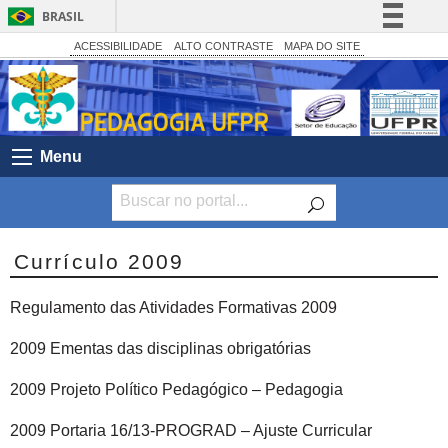
BRASIL
Simplifique!
ACESSIBILIDADE
ALTO CONTRASTE
MAPA DO SITE
Comunica BR
Participe
Acesso à informação
Menu
Legislação
Canais
Currículo 2009
Regulamento das Atividades Formativas 2009
2009 Ementas das disciplinas obrigatórias
2009 Projeto Político Pedagógico – Pedagogia
2009 Portaria 16/13-PROGRAD – Ajuste Curricular