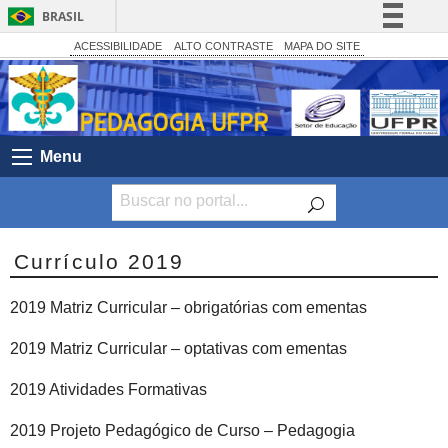
BRASIL
Simplifique!
ACESSIBILIDADE
ALTO CONTRASTE
MAPA DO SITE
Comunica BR
Participe
Acesso à informação
Menu
Legislação
Canais
Currículo 2019
2019 Matriz Curricular – obrigatórias com ementas
2019 Matriz Curricular – optativas com ementas
2019 Atividades Formativas
2019 Projeto Pedagógico de Curso – Pedagogia