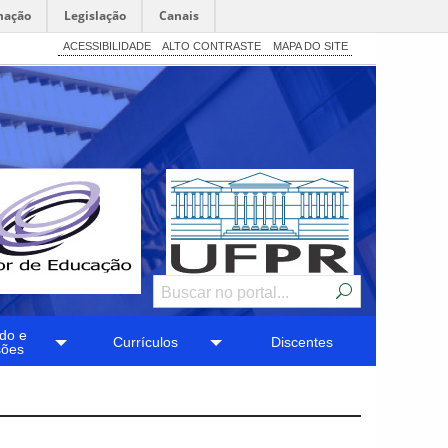
mação
Legislação
Canais
ACESSIBILIDADE
ALTO CONTRASTE
MAPA DO SITE
do e
Currículos
Discentes
sões