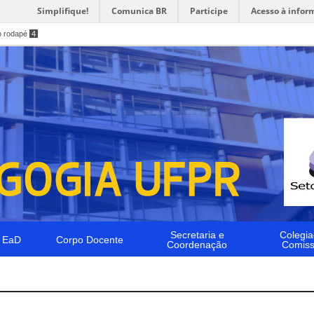
Simplifique!
Comunica BR
Participe
Acesso à infor
o rodapé
4
Secretaria e
Colegia
 EaD
Corpo Docente
Coordenação
Comis