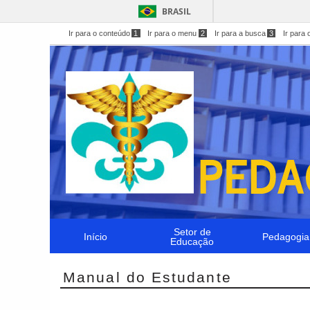
BRASIL
Ir para o conteúdo
1
Ir para o menu
2
Ir para a busca
3
Ir para 
Setor de
Início
Pedagogia
Educação
Manual do Estudante