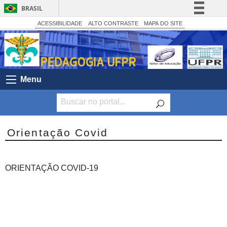
BRASIL
Simplifique!
ACESSIBILIDADE
ALTO CONTRASTE
MAPA DO SITE
Comunica BR
Participe
Acesso à informação
Menu
Legislação
Canais
Orientação Covid
ORIENTAÇÃO COVID-19