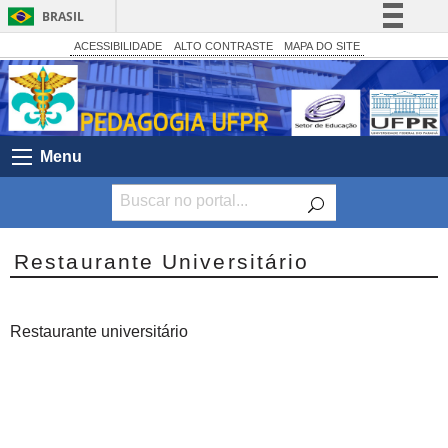
BRASIL
Simplifique!
ACESSIBILIDADE
ALTO CONTRASTE
MAPA DO SITE
Comunica BR
Participe
Acesso à informação
Menu
Legislação
Canais
Restaurante Universitário
Restaurante universitário