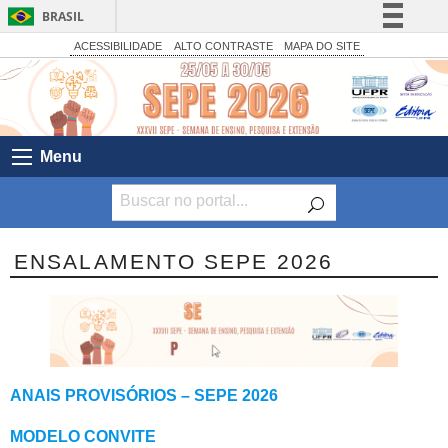
BRASIL
Simplifique!
ACESSIBILIDADE
ALTO CONTRASTE
MAPA DO SITE
Comunica BR
Participe
Acesso à informação
Menu
Legislação
Canais
ENSALAMENTO SEPE 2026
ANAIS PROVISÓRIOS – SEPE 2026
MODELO CONVITE