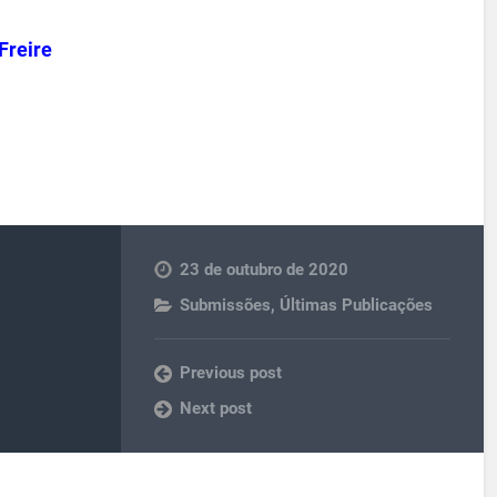
Freire
23 de outubro de 2020
Submissões
,
Últimas Publicações
Previous post
Next post