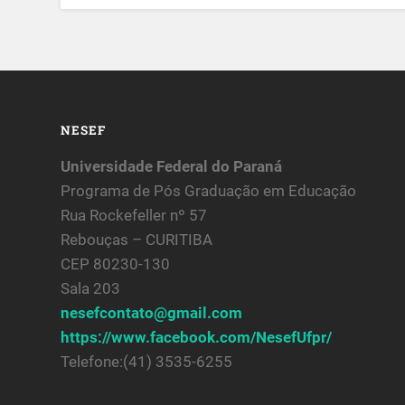
NESEF
Universidade Federal do Paraná
Programa de Pós Graduação em Educação
Rua Rockefeller nº 57
Rebouças – CURITIBA
CEP 80230-130
Sala 203
nesefcontato@gmail.com
https://www.facebook.com/NesefUfpr/
Telefone:(41) 3535-6255