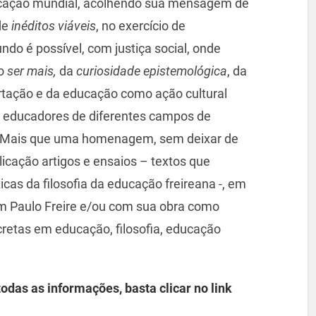
ucação mundial, acolhendo sua mensagem de
de
inéditos viáveis
, no exercício de
do é possível, com justiça social, onde
do
ser mais,
da
curiosidade epistemológica
, da
bertação e da educação como ação cultural
 educadores de diferentes campos de
ê. Mais que uma homenagem, sem deixar de
licação artigos e ensaios – textos que
cas da filosofia da educação freireana -, em
m Paulo Freire e/ou com sua obra como
cretas em educação, filosofia, educação
odas as informações, basta clicar no link