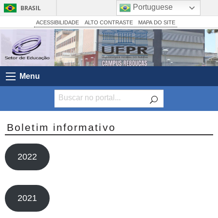
Portuguese
BRASIL
Simplifique!
ACESSIBILIDADE
ALTO CONTRASTE
MAPA DO SITE
Comunica BR
Participe
Acesso à informação
Menu
Legislação
Canais
Boletim informativo
2022
2021