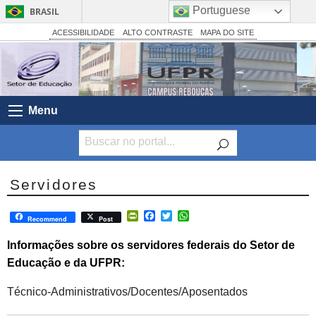
Portuguese
BRASIL
Simplifique!
ACESSIBILIDADE
ALTO CONTRASTE
MAPA DO SITE
Comunica BR
Participe
Acesso à informação
Menu
Legislação
Canais
Servidores
PrintFriendly
Facebook
Twitter
WhatsApp
Recommend
Post
Informações sobre os servidores federais do Setor de
Educação e da UFPR:
Técnico-Administrativos/Docentes/Aposentados