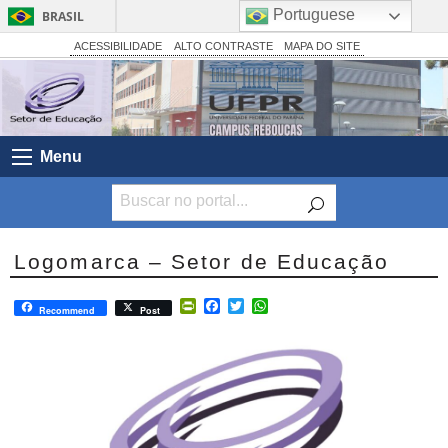
Portuguese
BRASIL
Simplifique!
ACESSIBILIDADE
ALTO CONTRASTE
MAPA DO SITE
Comunica BR
Participe
Acesso à informação
Menu
Legislação
Canais
Logomarca – Setor de Educação
PrintFriendly
Facebook
Twitter
WhatsApp
Recommend
Post