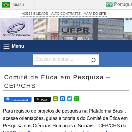
Portugu
BRASIL
Simplifique!
ACESSIBILIDADE
ALTO CONTRASTE
MAPA DO SITE
Comunica BR
Participe
Acesso à informação
Menu
Legislação
Canais
Comitê de Ética em Pesquisa –
CEP/CHS
PrintFriendly
Facebook
Twitter
WhatsApp
Recommend
Post
Para registro de projetos de pesquisa na Plataforma Brasil,
acesse orientações, guias e tutoriais do Comitê de Ética em
Pesquisa das Ciências Humanas e Sociais – CEP/CHS da