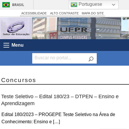
Portuguese
BRASIL
Simplifique!
ACESSIBILIDADE
ALTO CONTRASTE
MAPA DO SITE
Comunica BR
Participe
Acesso à informação
Menu
Legislação
Canais
Concursos
Teste Seletivo – Edital 180/23 – DTPEN – Ensino e
Aprendizagem
Edital 180/2023 – PROGEPE Teste Seletivo na Área de
Conhecimento: Ensino e […]