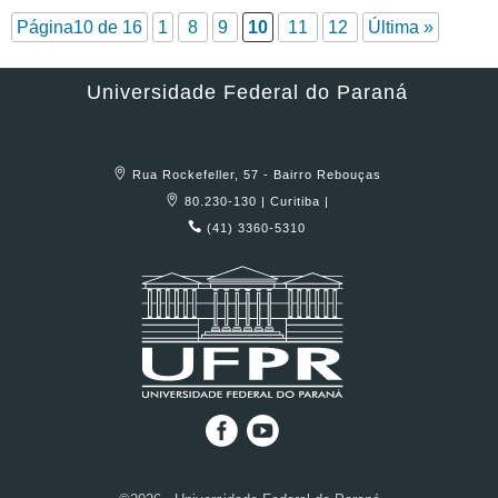
Página10 de 16
1
8
9
10
11
12
Última »
Universidade Federal do Paraná
Rua Rockefeller, 57 - Bairro Rebouças
80.230-130 | Curitiba |
(41) 3360-5310