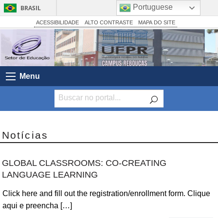
Portuguese
BRASIL
Simplifique!
ACESSIBILIDADE
ALTO CONTRASTE
MAPA DO SITE
Comunica BR
Participe
Acesso à informação
Menu
Legislação
Canais
Notícias
GLOBAL CLASSROOMS: CO-CREATING
LANGUAGE LEARNING
Click here and fill out the registration/enrollment form. Clique
aqui e preencha […]