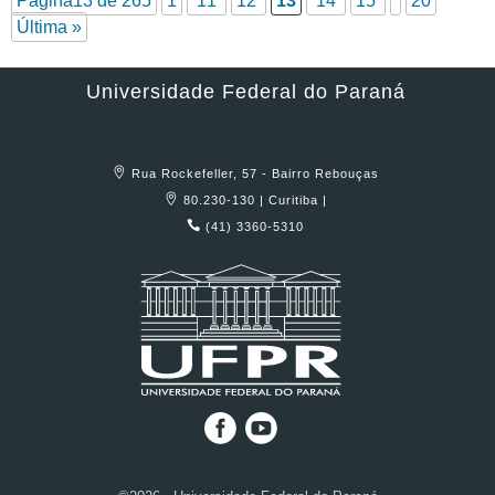
Página13 de 265
1
11
12
13
14
15
20
Última »
Universidade Federal do Paraná
Rua Rockefeller, 57 - Bairro Rebouças
80.230-130 | Curitiba |
(41) 3360-5310