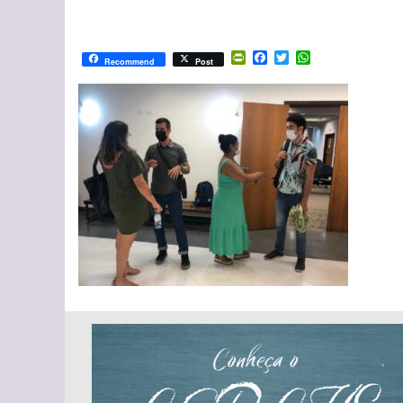
PrintFriendly
Facebook
Twitter
WhatsApp
Recommend
Post