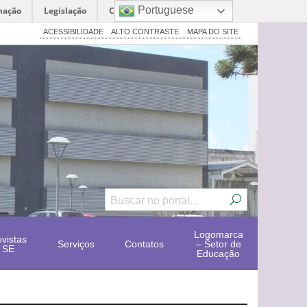
Portuguese
mação
Legislação
Canais
ACESSIBILIDADE
ALTO CONTRASTE
MAPA DO SITE
Logomarca
vistas
Serviços
Contatos
– Setor de
SE
Educação