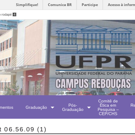
Simplifique!
Comunica BR
Participe
Acesso à infor
o rodapé
4
Comitê de
Pós-
Ética em
Re
mentos
Graduação
Graduação
Pesquisa –
CEP/CHS
 06.56.09 (1)