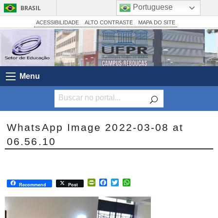
Portuguese
BRASIL
Simplifique!
ACESSIBILIDADE
ALTO CONTRASTE
MAPA DO SITE
Comunica BR
Participe
Acesso à informação
Menu
Legislação
Canais
WhatsApp Image 2022-03-08 at
06.56.10
PrintFriendly
Facebook
Twitter
WhatsApp
Recommend
Post