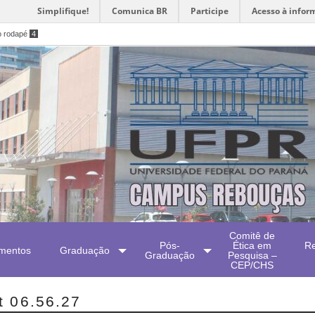
Simplifique!
Comunica BR
Participe
Acesso à infor
o rodapé
4
Comitê de
Pós-
Ética em
Re
mentos
Graduação
Graduação
Pesquisa –
CEP/CHS
t 06.56.27