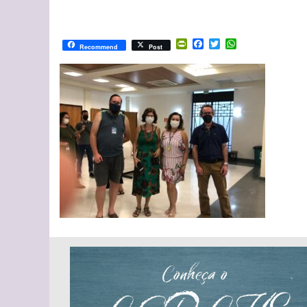
PrintFriendly
Facebook
Twitter
WhatsApp
Recommend
Post