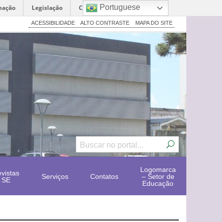
Portuguese
mação
Legislação
Canais
ACESSIBILIDADE
ALTO CONTRASTE
MAPA DO SITE
Logomarca
vistas
Serviços
Contatos
– Setor de
SE
Educação