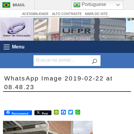
Portuguese
BRASIL
Simplifique!
ACESSIBILIDADE
ALTO CONTRASTE
MAPA DO SITE
Comunica BR
Participe
Acesso à informação
Menu
Legislação
Canais
WhatsApp Image 2019-02-22 at
08.48.23
PrintFriendly
Facebook
Twitter
WhatsApp
Recommend
Post