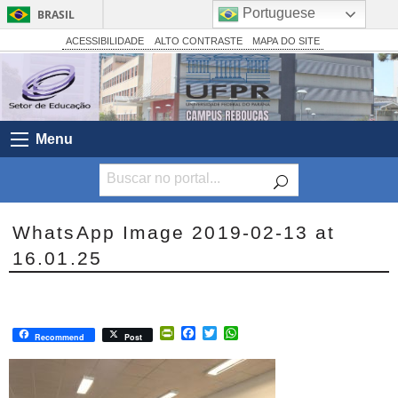
Portuguese
BRASIL
Simplifique!
ACESSIBILIDADE
ALTO CONTRASTE
MAPA DO SITE
Comunica BR
Participe
Acesso à informação
Menu
Legislação
Canais
WhatsApp Image 2019-02-13 at
16.01.25
PrintFriendly
Facebook
Twitter
WhatsApp
Recommend
Post