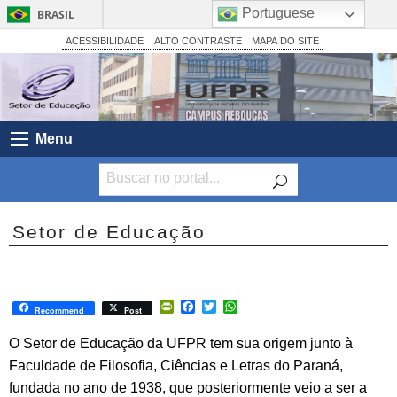
Portuguese
BRASIL
Simplifique!
ACESSIBILIDADE
ALTO CONTRASTE
MAPA DO SITE
Comunica BR
Participe
Acesso à informação
Menu
Legislação
Canais
Setor de Educação
PrintFriendly
Facebook
Twitter
WhatsApp
Recommend
Post
O Setor de Educação da UFPR tem sua origem junto à
Faculdade de Filosofia, Ciências e Letras do Paraná,
fundada no ano de 1938, que posteriormente veio a ser a