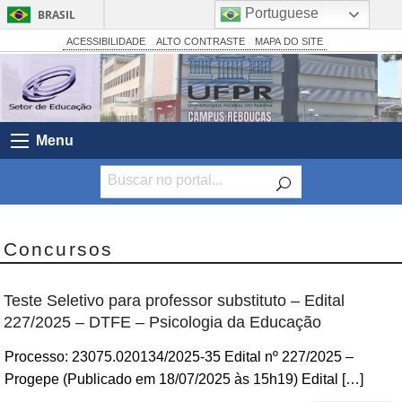
Portuguese
BRASIL
Simplifique!
ACESSIBILIDADE
ALTO CONTRASTE
MAPA DO SITE
Comunica BR
Participe
Acesso à informação
Menu
Legislação
Canais
Concursos
Teste Seletivo para professor substituto – Edital
227/2025 – DTFE – Psicologia da Educação
Processo: 23075.020134/2025-35 Edital nº 227/2025 –
Progepe (Publicado em 18/07/2025 às 15h19) Edital […]