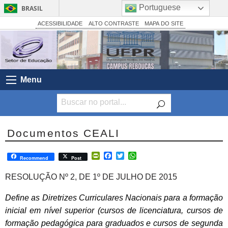
Portuguese
BRASIL
Simplifique!
ACESSIBILIDADE
ALTO CONTRASTE
MAPA DO SITE
Comunica BR
Participe
Acesso à informação
Menu
Legislação
Canais
Documentos CEALI
PrintFriendly
Facebook
Twitter
WhatsApp
Recommend
Post
RESOLUÇÃO Nº 2, DE 1º DE JULHO DE 2015
Define as Diretrizes Curriculares Nacionais para a formação
inicial em nível superior (cursos de licenciatura, cursos de
formação pedagógica para graduados e cursos de segunda