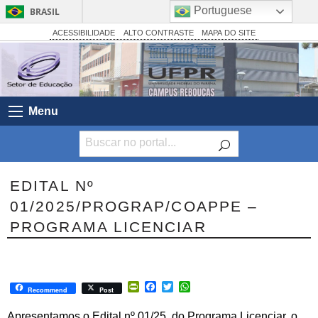
Portuguese
BRASIL
Simplifique!
ACESSIBILIDADE
ALTO CONTRASTE
MAPA DO SITE
Comunica BR
Participe
Acesso à informação
Menu
Legislação
Canais
EDITAL Nº
01/2025/PROGRAP/COAPPE –
PROGRAMA LICENCIAR
PrintFriendly
Facebook
Twitter
WhatsApp
Recommend
Post
Apresentamos o Edital nº 01/25 do Programa Licenciar, o