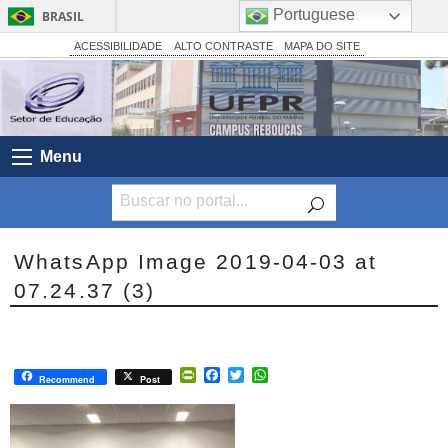
Portuguese
BRASIL
Simplifique!
ACESSIBILIDADE
ALTO CONTRASTE
MAPA DO SITE
Comunica BR
Participe
Acesso à informação
Menu
Legislação
Canais
WhatsApp Image 2019-04-03 at
07.24.37 (3)
PrintFriendly
Facebook
Twitter
WhatsApp
Recommend
Post