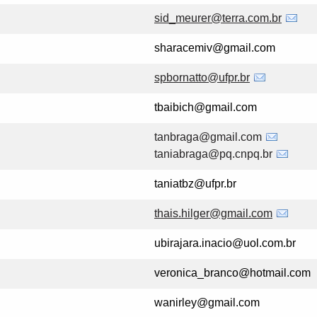
sid_meurer@terra.com.br
sharacemiv@gmail.com
spbornatto@ufpr.br
tbaibich@gmail.com
tanbraga@gmail.com
taniabraga@pq.cnpq.br
taniatbz@ufpr.br
thais.hilger@gmail.com
ubirajara.inacio@uol.com.br
veronica_branco@hotmail.com
wanirley@gmail.com