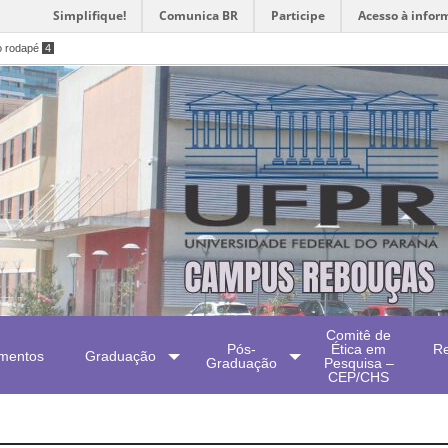
Simplifique!
Comunica BR
Participe
Acesso à infor
o rodapé
4
Comitê de
Pós-
Ética em
Re
mentos
Graduação
Graduação
Pesquisa –
CEP/CHS