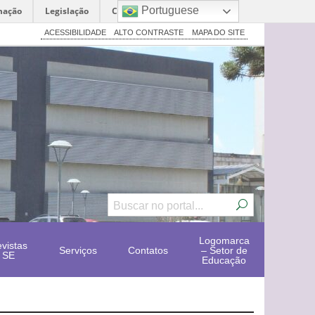
Portuguese
mação
Legislação
Canais
ACESSIBILIDADE
ALTO CONTRASTE
MAPA DO SITE
Logomarca
vistas
Serviços
Contatos
– Setor de
SE
Educação