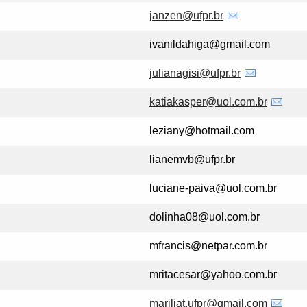
janzen@ufpr.br
ivanildahiga@gmail.com
julianagisi@ufpr.br
katiakasper@uol.com.br
leziany@hotmail.com
lianemvb@ufpr.br
luciane-paiva@uol.com.br
dolinha08@uol.com.br
mfrancis@netpar.com.br
mritacesar@yahoo.com.br
mariliat.ufpr@gmail.com