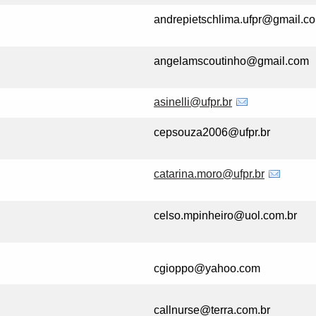
andrepietschlima.ufpr@gmail.c
angelamscoutinho@gmail.com
asinelli@ufpr.br
cepsouza2006@ufpr.br
catarina.moro@ufpr.br
celso.mpinheiro@uol.com.br
cgioppo@yahoo.com
callnurse@terra.com.br