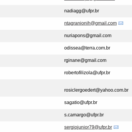
nadiagg@ufpr.br
ntagranionih@gmail.com
nuriapons@gmail.com
odissea@terra.com.br
rginane@gmail.com
robertofilizola@ufpr.br
rosiclergoedert@yahoo.com.br
sagatio@ufpr.br
s.camargo@ufpr.br
sergiojunior79@ufpr.br