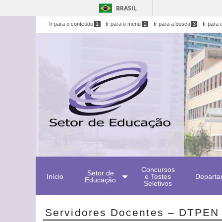
BRASIL
Ir para o conteúdo
1
Ir para o menu
2
Ir para a busca
3
Ir para 
Concursos
Setor de
Início
e Testes
Departa
Educação
Seletivos
Servidores Docentes – DTPEN