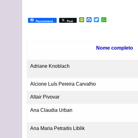
PrintFriendly
Facebook
Twitter
WhatsApp
Recommend
Post
Nome completo
Adriane Knoblach
Alcione Luís Pereira Carvalho
Altair Pivovar
Ana Claudia Urban
Ana Maria Petraitis Liblik