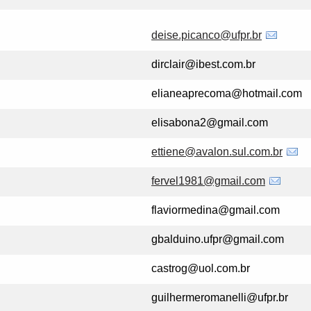
deise.picanco@ufpr.br
dirclair@ibest.com.br
elianeaprecoma@hotmail.com
elisabona2@gmail.com
ettiene@avalon.sul.com.br
fervel1981@gmail.com
flaviormedina@gmail.com
gbalduino.ufpr@gmail.com
castrog@uol.com.br
guilhermeromanelli@ufpr.br