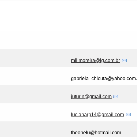
milimoreira@ig.com.br
gabriela_chicuta@yahoo.com.
juturin@gmail.com
lucianarp14@gmail.com
theonelu@hotmail.com