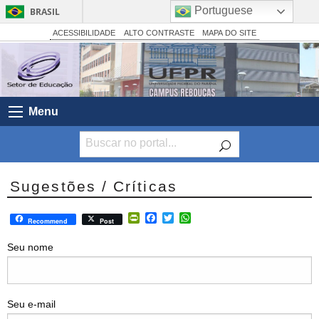
Portuguese
BRASIL
Simplifique!
ACESSIBILIDADE
ALTO CONTRASTE
MAPA DO SITE
Comunica BR
Participe
Acesso à informação
Menu
Legislação
Canais
Sugestões / Críticas
PrintFriendly
Facebook
Twitter
WhatsApp
Recommend
Post
Seu nome
Seu e-mail