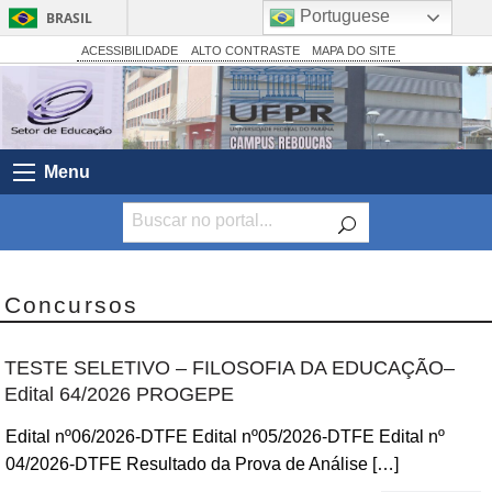
Portuguese
BRASIL
Simplifique!
ACESSIBILIDADE
ALTO CONTRASTE
MAPA DO SITE
Comunica BR
Participe
Acesso à informação
Menu
Legislação
Canais
Concursos
TESTE SELETIVO – FILOSOFIA DA EDUCAÇÃO–
Edital 64/2026 PROGEPE
Edital nº06/2026-DTFE Edital nº05/2026-DTFE Edital nº
04/2026-DTFE Resultado da Prova de Análise […]