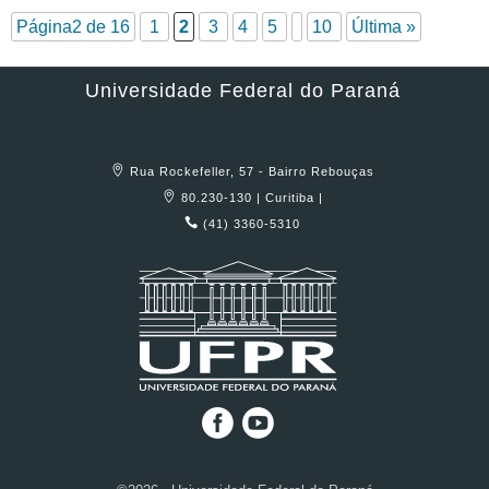
Página2 de 16
1
2
3
4
5
10
Última »
Universidade Federal do Paraná
Rua Rockefeller, 57 - Bairro Rebouças
80.230-130 | Curitiba |
(41) 3360-5310