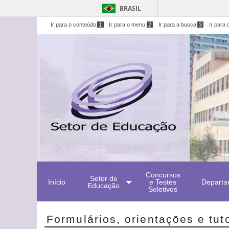
BRASIL
Ir para o conteúdo
1
Ir para o menu
2
Ir para a busca
3
Ir para 
Concursos
Setor de
Início
e Testes
Departa
Educação
Seletivos
Formulários, orientações e tuto