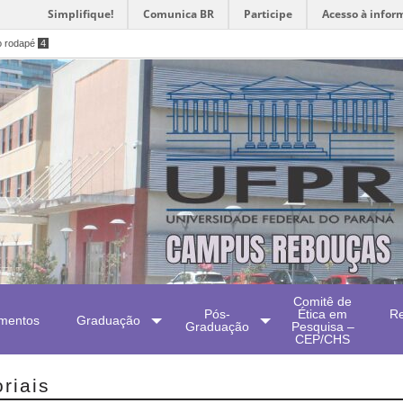
Simplifique!
Comunica BR
Participe
Acesso à infor
o rodapé
4
Comitê de
Pós-
Ética em
Re
mentos
Graduação
Graduação
Pesquisa –
CEP/CHS
riais