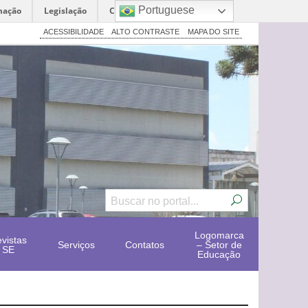
Portuguese
mação
Legislação
Canais
ACESSIBILIDADE
ALTO CONTRASTE
MAPA DO SITE
Logomarca
vistas
Serviços
Contatos
– Setor de
SE
Educação